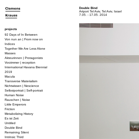
Double Bind
Artport Tel Aviv, Tel Aviv, Israel
7.05. - 17.05. 2014
projects
92 Days of In Between
Von nun an | From now on
Indices
Together We Are Less Alone
Masses
Akteurinnen | Protagonists
Vorzimmer | reception
International Havana Biennial
2019
Macula
Transverse Materialism
Nichtwissen | Nescience
Selbstportrait | Self-portrait
Human Noise
Rauschen | Noise
Little Emperors
Friction
Metabolizing History
Es ist Zeit
Untitled
Double Bind
Remaining Silent
Intrinsic Third