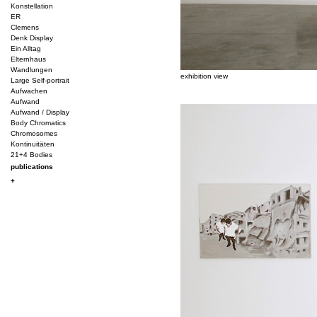
Konstellation
ER
Clemens
Denk Display
Ein Alltag
Elternhaus
Wandlungen
exhibition view
Large Self-portrait
Aufwachen
Aufwand
Aufwand / Display
Body Chromatics
Chromosomes
Kontinuitäten
21+4 Bodies
publications
+